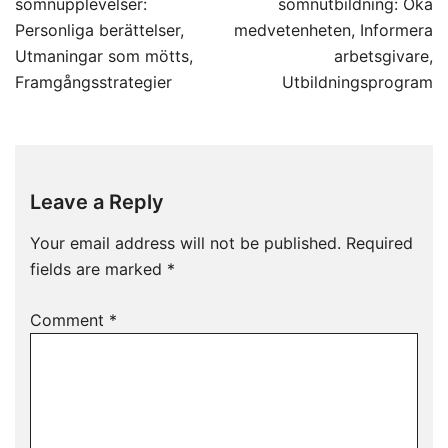
navigation
sömnupplevelser:
sömnutbildning: Öka
Personliga berättelser,
medvetenheten, Informera
Utmaningar som mötts,
arbetsgivare,
Framgångsstrategier
Utbildningsprogram
Leave a Reply
Your email address will not be published.
Required
fields are marked
*
Comment
*