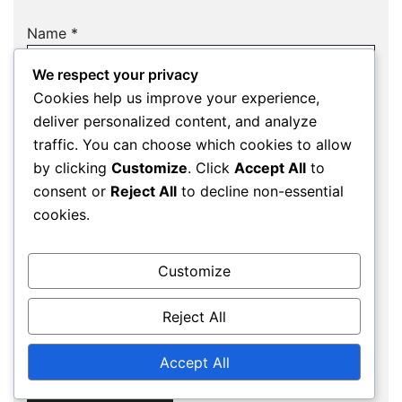
Name
*
We respect your privacy
Cookies help us improve your experience,
deliver personalized content, and analyze
Email
*
traffic. You can choose which cookies to allow
by clicking
Customize
. Click
Accept All
to
consent or
Reject All
to decline non-essential
cookies.
Website
Customize
Save my name, email, and website in this
Reject All
browser for the next time I comment.
Accept All