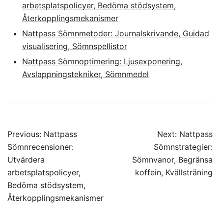
arbetsplatspolicyer, Bedöma stödsystem,
Återkopplingsmekanismer
Nattpass Sömnmetoder: Journalskrivande, Guidad
visualisering, Sömnspellistor
Nattpass Sömnoptimering: Ljusexponering,
Avslappningstekniker, Sömnmedel
Post
Previous:
Nattpass
Next:
Nattpass
navigation
Sömnrecensioner:
Sömnstrategier:
Utvärdera
Sömnvanor, Begränsa
arbetsplatspolicyer,
koffein, Kvällsträning
Bedöma stödsystem,
Återkopplingsmekanismer