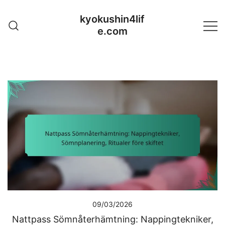
Skip
kyokushin4lif
to
e.com
content
09/03/2026
Nattpass Sömnåterhämtning: Nappingtekniker,