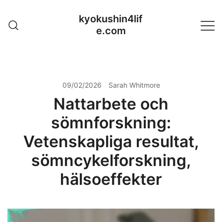
Skip
kyokushin4lif
to
e.com
content
09/02/2026
Sarah Whitmore
Nattarbete och
sömnforskning:
Vetenskapliga resultat,
sömncykelforskning,
hälsoeffekter