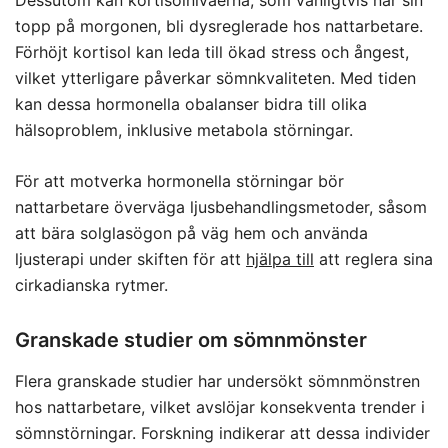
Dessutom kan kortisolnivåerna, som vanligtvis når sin
topp på morgonen, bli dysreglerade hos nattarbetare.
Förhöjt kortisol kan leda till ökad stress och ångest,
vilket ytterligare påverkar sömnkvaliteten. Med tiden
kan dessa hormonella obalanser bidra till olika
hälsoproblem, inklusive metabola störningar.
För att motverka hormonella störningar bör
nattarbetare överväga ljusbehandlingsmetoder, såsom
att bära solglasögon på väg hem och använda
ljusterapi under skiften för att
hjälpa till
att reglera sina
cirkadianska rytmer.
Granskade studier om sömnmönster
Flera granskade studier har undersökt sömnmönstren
hos nattarbetare, vilket avslöjar konsekventa trender i
sömnstörningar. Forskning indikerar att dessa individer