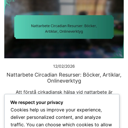
12/02/2026
Nattarbete Circadian Resurser: Böcker, Artiklar,
Onlineverktyg
Att förstå cirkadiansk hälsa vid nattarbete är
avgörande för att upprätthålla välbefinnande och
We respect your privacy
produktivitet. En mängd resurser, inklusive böcker,
Cookies help us improve your experience,
vetenskapliga artiklar och onlineverktyg, erbjuder
deliver personalized content, and analyze
värdefulla insikter i hur man hanterar […]
traffic. You can choose which cookies to allow