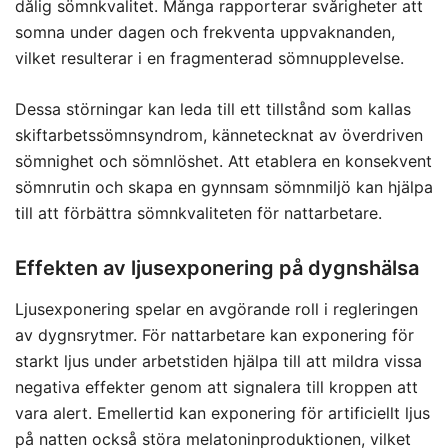
dålig sömnkvalitet. Många rapporterar svårigheter att
somna under dagen och frekventa uppvaknanden,
vilket resulterar i en fragmenterad sömnupplevelse.
Dessa störningar kan leda till ett tillstånd som kallas
skiftarbetssömnsyndrom, kännetecknat av överdriven
sömnighet och sömnlöshet. Att etablera en konsekvent
sömnrutin och skapa en gynnsam sömnmiljö kan hjälpa
till att förbättra sömnkvaliteten för nattarbetare.
Effekten av ljusexponering på dygnshälsa
Ljusexponering spelar en avgörande roll i regleringen
av dygnsrytmer. För nattarbetare kan exponering för
starkt ljus under arbetstiden hjälpa till att mildra vissa
negativa effekter genom att signalera till kroppen att
vara alert. Emellertid kan exponering för artificiellt ljus
på natten också störa melatoninproduktionen, vilket