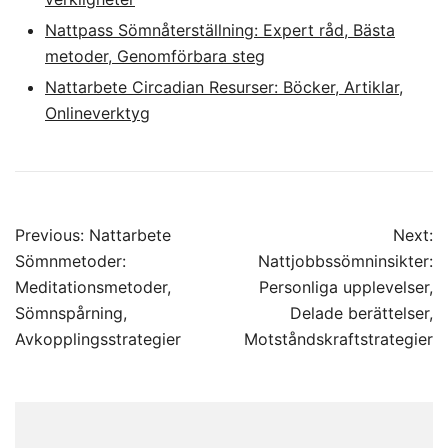
Nattpass Sömnåterställning: Expert råd, Bästa
metoder, Genomförbara steg
Nattarbete Circadian Resurser: Böcker, Artiklar,
Onlineverktyg
Post
Previous:
Nattarbete
Next:
navigation
Sömnmetoder:
Nattjobbssömninsikter:
Meditationsmetoder,
Personliga upplevelser,
Sömnspårning,
Delade berättelser,
Avkopplingsstrategier
Motståndskraftstrategier