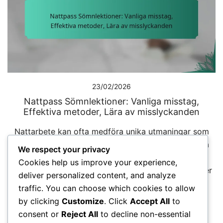
23/02/2026
Nattpass Sömnlektioner: Vanliga misstag,
Effektiva metoder, Lära av misslyckanden
Nattarbete kan ofta medföra unika utmaningar som
kan påverka sömnkvaliteten, vilket beror på vanliga
We respect your privacy
misstag som inkonsekventa scheman och dåliga
Cookies help us improve your experience,
sömnförhållanden. Genom att anta effektiva metoder
deliver personalized content, and analyze
som att etablera en […]
traffic. You can choose which cookies to allow
by clicking
Customize
. Click
Accept All
to
consent or
Reject All
to decline non-essential