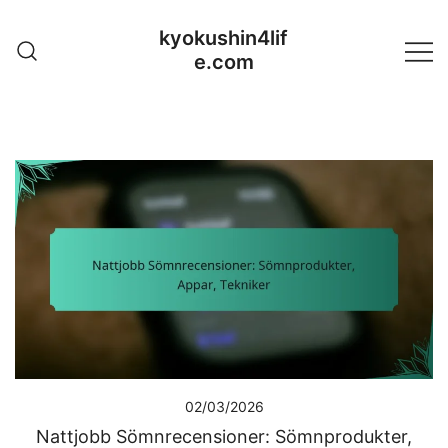
Skip
kyokushin4lif
to
e.com
content
02/03/2026
Nattjobb Sömnrecensioner: Sömnprodukter,