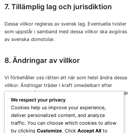
7. Tillämplig lag och jurisdiktion
Dessa villkor regleras av svensk lag. Eventuella tvister
som uppstår i samband med dessa villkor ska avgöras
av svenska domstolar.
8. Ändringar av villkor
Vi förbehåller oss rätten att när som helst ändra dessa
villkor. Ändringar träder i kraft omedelbart efter
publicering på webbplatsen kyokushin4life.com. Det är
We respect your privacy
ditt ansvar att regelbundet kontrollera villkoren för
Cookies help us improve your experience,
eventuella ändringar.
deliver personalized content, and analyze
traffic. You can choose which cookies to allow
9. Kontaktinformation
by clicking
Customize
. Click
Accept All
to